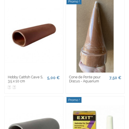
Promo !
Hobby Catfish Cave S,
Cone de Ponte pour
5,00 €
7,50 €
3.5 x 10 cm
Discus - Aquarium
Promo !