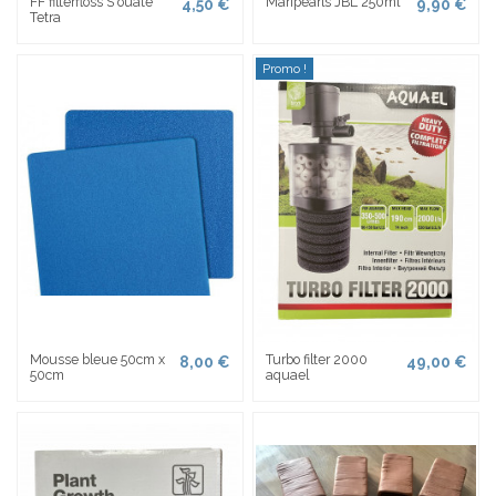
FF filterfloss S ouate
Maripearls JBL 250ml
4,50 €
9,90 €
Tetra
Promo !
Mousse bleue 50cm x
Turbo filter 2000
8,00 €
49,00 €
50cm
aquael