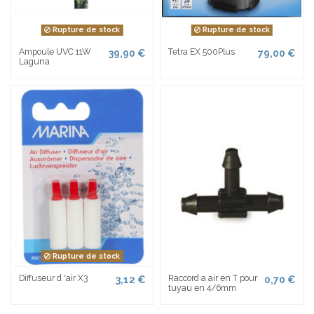
Rupture de stock
Rupture de stock
Ampoule UVC 11W
Tetra EX 500Plus
39,90 €
79,00 €
Laguna
Rupture de stock
Diffuseur d 'air X3
Raccord a air en T pour
3,12 €
0,70 €
tuyau en 4/6mm