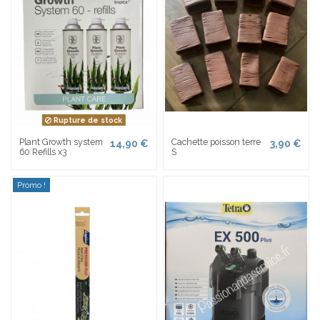
Rupture de stock
Plant Growth system
Cachette poisson terre
14,90 €
3,90 €
60 Refills x3
S
Promo !