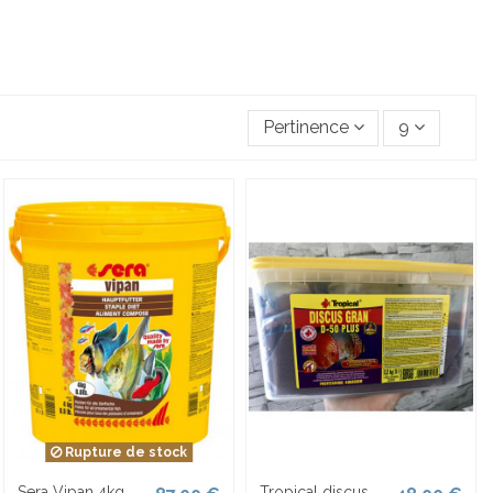
Pertinence
9
Rupture de stock
Sera Vipan 4kg
Tropical discus