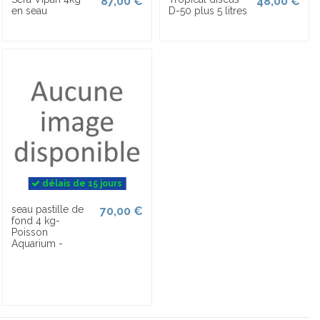
87,00 €
48,00 €
en seau
D-50 plus 5 litres
délais de 15 jours
seau pastille de
70,00 €
fond 4 kg-
Poisson
Aquarium -