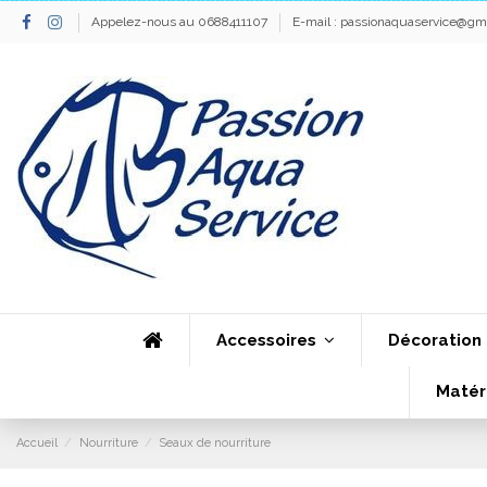
Appelez-nous au 0688411107
E-mail :
passionaquaservice@gm
Accessoires
Décoration
Matér
Accueil
Nourriture
Seaux de nourriture