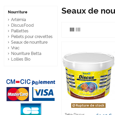
Seaux de nou
Nourriture
Artémia
DiscusFood
Paillettes
Pellets pour crevettes
Seaux de nourriture
Vrac
Nourriture Betta
Lollies Bio
Rupture de stock
Tetra Discus