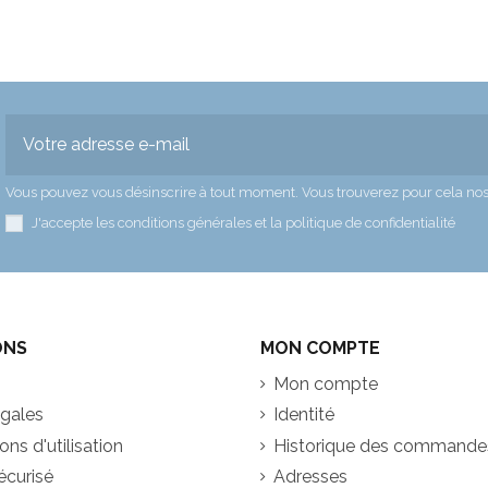
Vous pouvez vous désinscrire à tout moment. Vous trouverez pour cela nos in
J'accepte les conditions générales et la politique de confidentialité
ONS
MON COMPTE
Mon compte
égales
Identité
ns d'utilisation
Historique des commande
écurisé
Adresses