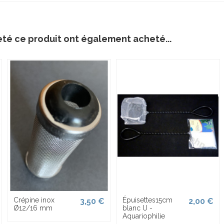
eté ce produit ont également acheté...
Crépine inox
Épuisettes15cm
3,50 €
2,00 €
Ø12/16 mm
blanc U -
Aquariophilie