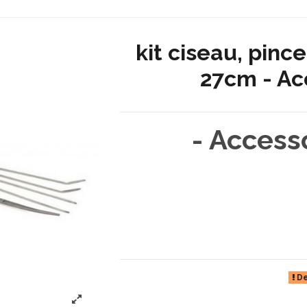
kit ciseau, pinc
27cm - Ac
- Access
De