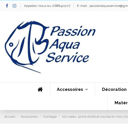
Appelez-nous au 0688411107
E-mail :
passionaquaservice@gm
Accessoires
Décoration
Matér
Accueil
Accessoires
Outillage
kit ciseau, pince droite et courbe en inox 