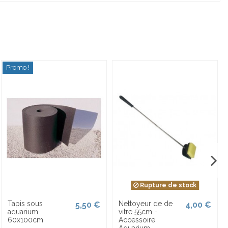
Promo !
Rupture de stock
Tapis sous
Nettoyeur de de
5,50 €
4,00 €
aquarium
vitre 55cm -
60x100cm
Accessoire
Aquarium