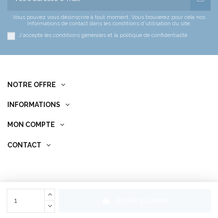
Vous pouvez vous désinscrire à tout moment. Vous trouverez pour cela nos
informations de contact dans les conditions d'utilisation du site.
J'accepte les conditions générales et la politique de confidentialité
NOTRE OFFRE
INFORMATIONS
MON COMPTE
CONTACT
© Copyright 2022 Passion Aqua Service. All Rights Reserved.
Ajouter au panier