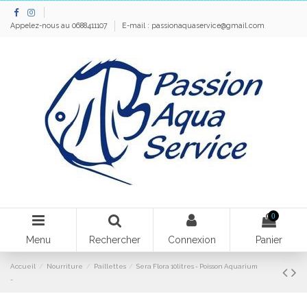
Appelez-nous au 0688411107
E-mail :
passionaquaservice@gmail.com
0
Menu
Rechercher
Connexion
Panier
Accueil
Nourriture
Paillettes
Sera Flora 10litres - Poisson Aquarium
-