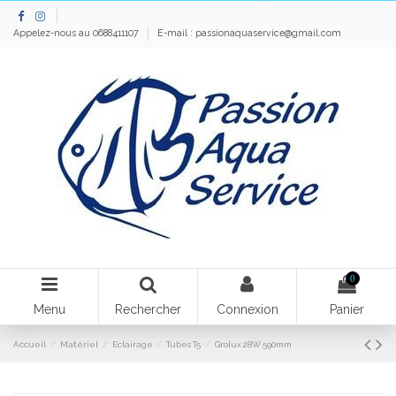
Appelez-nous au 0688411107
E-mail :
passionaquaservice@gmail.com
0
Menu
Rechercher
Connexion
Panier
Accueil
Matériel
Eclairage
Tubes T5
Grolux 28W 590mm