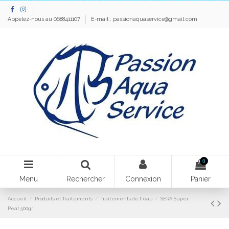
Appelez-nous au 0688411107
E-mail :
passionaquaservice@gmail.com
0
Menu
Rechercher
Connexion
Panier
Accueil
Produits et Traitements
Traitements de l'eau
SERA Super
Peat 500gr