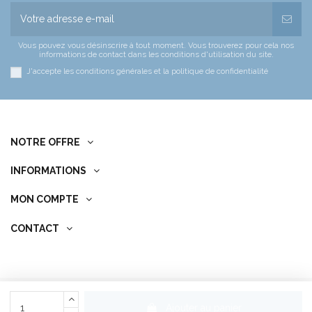
Vous pouvez vous désinscrire à tout moment. Vous trouverez pour cela nos
informations de contact dans les conditions d'utilisation du site.
J'accepte les conditions générales et la politique de confidentialité
NOTRE OFFRE
INFORMATIONS
MON COMPTE
CONTACT
© Copyright 2022 Passion Aqua Service. All Rights Reserved.
Ajouter au panier