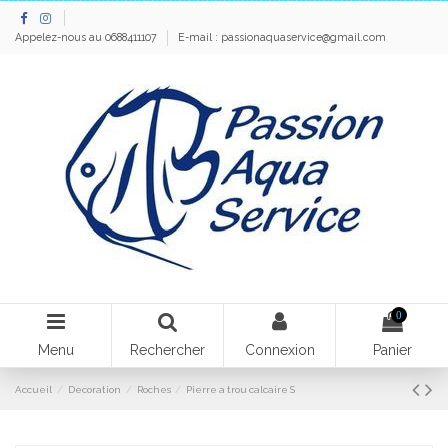
Appelez-nous au 0688411107
E-mail :
passionaquaservice@gmail.com
0
Menu
Rechercher
Connexion
Panier
Accueil
Decoration
Roches
Pierre a trou calcaire S