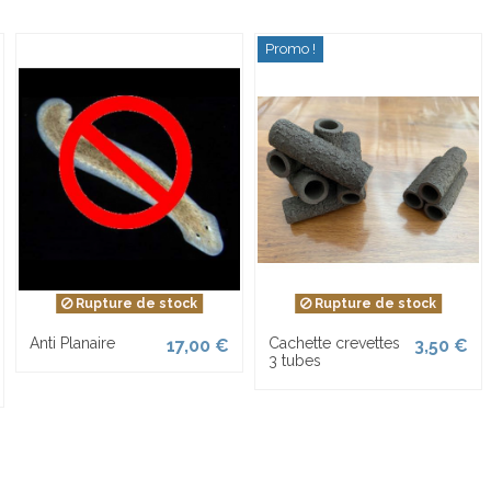
Promo !
Rupture de stock
Rupture de stock
Anti Planaire
Cachette crevettes
17,00 €
3,50 €
3 tubes