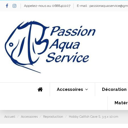
Appelez-nous au 0688411107
E-mail :
passionaquaservice@gm
Accessoires
Décoration
Matér
Accueil
Accessoires
Reproduction
Hobby Catfish Cave S, 3.5 x 10 cm