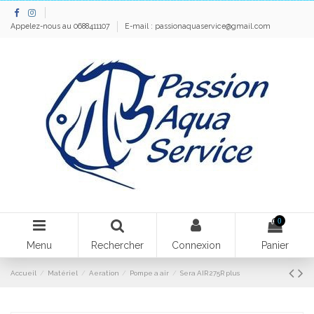
Appelez-nous au 0688411107
E-mail :
passionaquaservice@gmail.com
0
Menu
Rechercher
Connexion
Panier
Accueil
Matériel
Aeration
Pompe a air
Sera AIR 275R plus