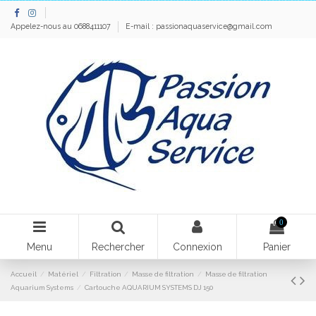
Appelez-nous au 0688411107
E-mail :
passionaquaservice@gmail.com
0
Menu
Rechercher
Connexion
Panier
Accueil
Matériel
Filtration
Masse de filtration
Masse de filtration
Aquarium Systems
Cartouche AQUARIUM SYSTEMS DJ 150