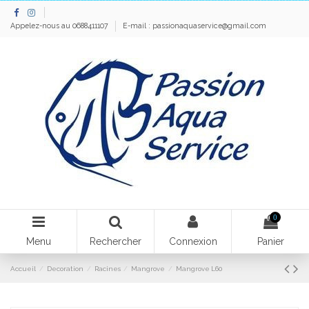
Appelez-nous au 0688411107
E-mail :
passionaquaservice@gmail.com
0
Menu
Rechercher
Connexion
Panier
Accueil
Decoration
Racines
Mangrove
Mangrove L60