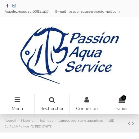
Appelez-nous au 0688411107
E-mail :
passionaquaservice@gmail.com
0
Menu
Rechercher
Connexion
Panier
Accueil
Matériel
Eclairage
Lampes pour nano-aquariums
LED
CLIP LAMP silver 5W RED WHITE