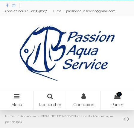
Appelez-nous au 0688411107
E-mail :
passionaquaservice@gmail.com
0
Menu
Rechercher
Connexion
Panier
Accueil
Aquariums
VIVALINE LED 240 COMBI anthracite 20w + ecco pro
300 + ch.150w