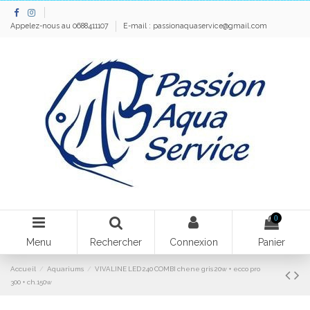
Appelez-nous au 0688411107
E-mail :
passionaquaservice@gmail.com
0
Menu
Rechercher
Connexion
Panier
Accueil
Aquariums
VIVALINE LED 240 COMBI chene gris 20w + ecco pro
300 + ch.150w