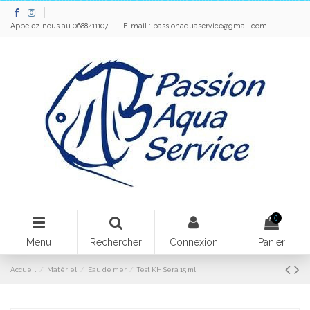
Appelez-nous au 0688411107
E-mail :
passionaquaservice@gmail.com
0
Menu
Rechercher
Connexion
Panier
Accueil
Matériel
Eau de mer
Test KH Sera 15 ml