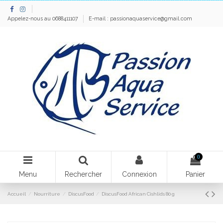
Appelez-nous au 0688411107
E-mail :
passionaquaservice@gmail.com
0
Menu
Rechercher
Connexion
Panier
Accueil
Nourriture
DiscusFood
DiscusFood African Cishlids 80 g