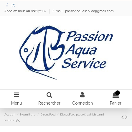
Appelez-nous au 0688411107
E-mail :
passionaquaservice@gmail.com
0
Menu
Rechercher
Connexion
Panier
Accueil
Nourriture
DiscusFood
DiscusFood pleco & catfish carni
wafers 150g