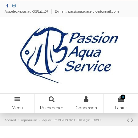
Appelez-nous au 0688411107
E-mail :
passionaquaservice@gmail.com
0
Menu
Rechercher
Connexion
Panier
Accueil
Aquariums
Aquarium VISION 260 LED (2x29w) JUWEL